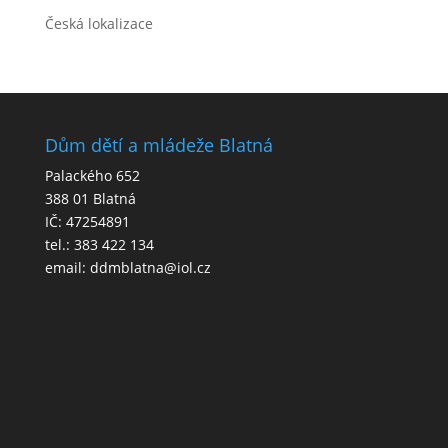
Česká lokalizace
Dům dětí a mládeže Blatná
Palackého 652
388 01 Blatná
IČ: 47254891
tel.: 383 422 134
email: ddmblatna@iol.cz