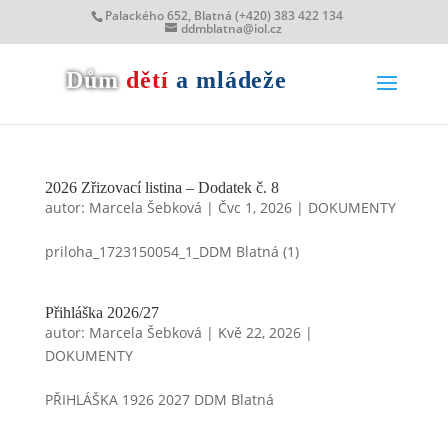
Palackého 652, Blatná (+420) 383 422 134
ddmblatna@iol.cz
Dům
dětí
a mládeže
2026 Zřizovací listina – Dodatek č. 8
autor:
Marcela Šebková
|
Čvc 1, 2026
|
DOKUMENTY
priloha_1723150054_1_DDM Blatná (1)
Přihláška 2026/27
autor:
Marcela Šebková
|
Kvě 22, 2026
|
DOKUMENTY
PŘIHLÁŠKA 1926 2027 DDM Blatná