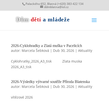
Palackého 652, Blatná (+420) 383 422 134
ddmblatna@iol.cz
Dům
dětí
a mládeže
2026-Cyklohradky a Zlatá muška v Pacelicích
autor:
Marcela Šebková
|
Dub 30, 2026
|
Aktuality
Cyklohratky_2026_A3_tisk Zlata muska
2026_A3_tisk
2026-Výsledky výtvarné soutěže Příroda Blatenska
autor:
Marcela Šebková
|
Dub 30, 2026
|
Aktuality
vítězové 2026