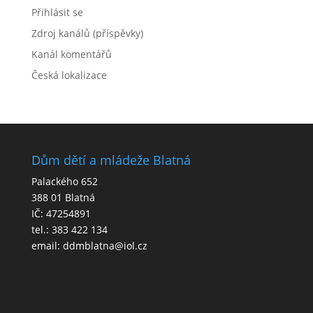
Přihlásit se
Zdroj kanálů (příspěvky)
Kanál komentářů
Česká lokalizace
Dům dětí a mládeže Blatná
Palackého 652
388 01 Blatná
IČ: 47254891
tel.: 383 422 134
email: ddmblatna@iol.cz