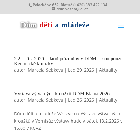
Palackého 652, Blatná (+420) 383 422 134
ddmblatna@iol.cz
Dům
dětí
a mládeže
2.2. – 6.2.2026 – Jarní prázdniny v DDM – jsou pouze
Keramické kroužky
autor:
Marcela Šebková
|
Led 29, 2026
|
Aktuality
Výstava výtvarných kroužků DDM Blatná 2026
autor:
Marcela Šebková
|
Led 26, 2026
|
Aktuality
Dům dětí a mládeže Vás zve na Výstavu výtvarných
kroužků v Vernisáž výstavy bude v pátek 13.2.2026 v
16.00 v KCAŽ