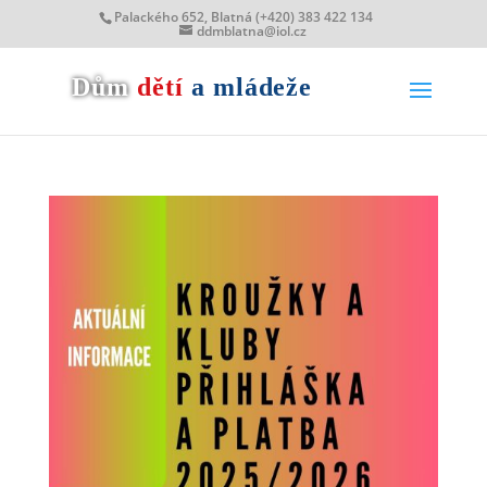
Palackého 652, Blatná (+420) 383 422 134
ddmblatna@iol.cz
Dům
dětí
a mládeže