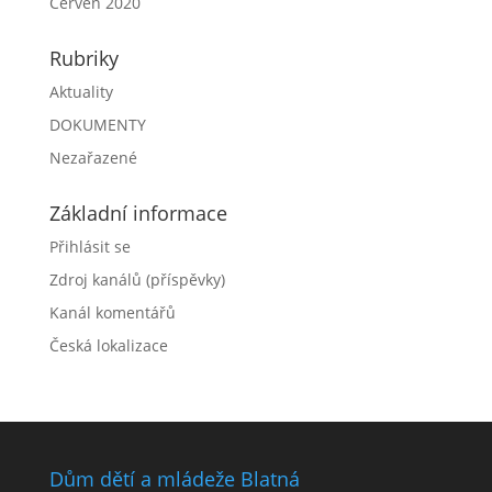
Červen 2020
Rubriky
Aktuality
DOKUMENTY
Nezařazené
Základní informace
Přihlásit se
Zdroj kanálů (příspěvky)
Kanál komentářů
Česká lokalizace
Dům dětí a mládeže Blatná