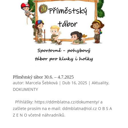
Příměstský tábor 30.6. – 4.7.2025
autor:
Marcela Šebková
|
Dub 16, 2025
|
Aktuality
,
DOKUMENTY
Přihlášky: https://ddmblatna.cz/dokumenty/ a
zašlete prosím na e-mail: ddmblatna@iol.cz O B S A
Z E N O včetně náhradníků.