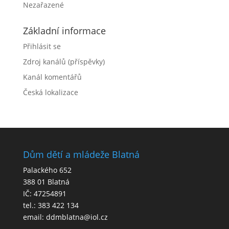
Nezařazené
Základní informace
Přihlásit se
Zdroj kanálů (příspěvky)
Kanál komentářů
Česká lokalizace
Dům dětí a mládeže Blatná
Palackého 652
388 01 Blatná
IČ: 47254891
tel.: 383 422 134
email: ddmblatna@iol.cz