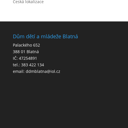
Česká lokalizace
Dům dětí a mládeže Blatná
Palackého 652
388 01 Blatná
IČ: 47254891
tel.: 383 422 134
email: ddmblatna@iol.cz