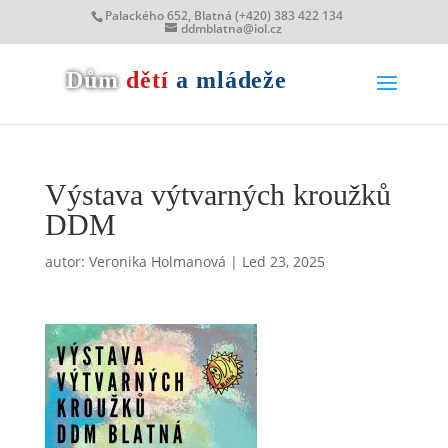
Palackého 652, Blatná (+420) 383 422 134
ddmblatna@iol.cz
Dům
dětí
a mládeže
Výstava výtvarných kroužků
DDM
autor:
Veronika Holmanová
|
Led 23, 2025