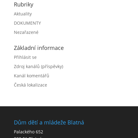
Rubriky
Aktuality
DOKUMENTY
Nezařazené
Základní informace
Přihlásit se
Zdroj kanálů (příspěvky)
Kanál komentářů
Česká lokalizace
Dům dětí a mládeže Blatná
Palackého 652