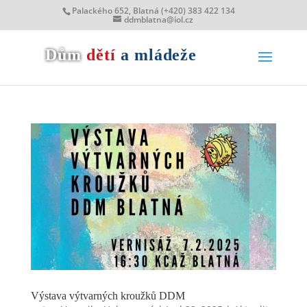
Palackého 652, Blatná (+420) 383 422 134
ddmblatna@iol.cz
Dům
dětí
a mládeže
Výstava výtvarných kroužků DDM