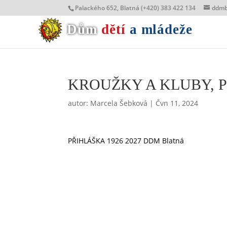
Palackého 652, Blatná (+420) 383 422 134
ddmb
Dům
dětí
a mládeže
KROUŽKY A KLUBY, P
autor:
Marcela Šebková
|
Čvn 11, 2024
PŘIHLÁŠKA 1926 2027 DDM Blatná