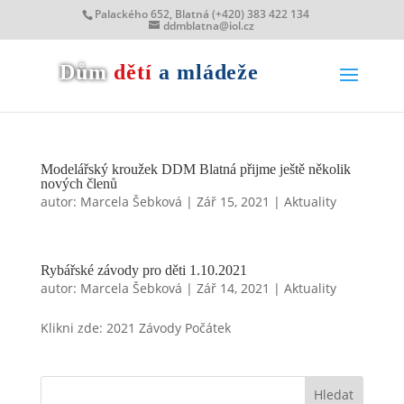
Palackého 652, Blatná (+420) 383 422 134
ddmblatna@iol.cz
Dům
dětí
a mládeže
Modelářský kroužek DDM Blatná přijme ještě několik
nových členů
autor:
Marcela Šebková
|
Zář 15, 2021
|
Aktuality
Rybářské závody pro děti 1.10.2021
autor:
Marcela Šebková
|
Zář 14, 2021
|
Aktuality
Klikni zde: 2021 Závody Počátek