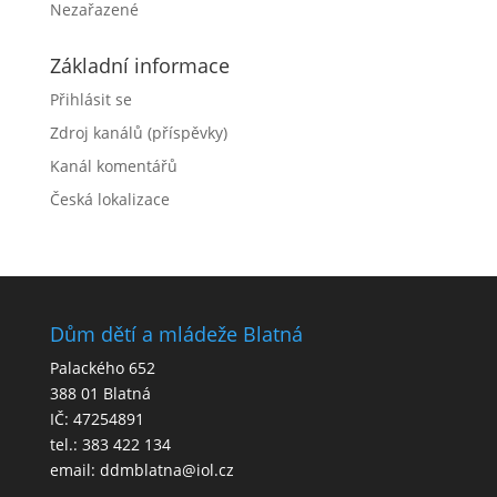
Nezařazené
Základní informace
Přihlásit se
Zdroj kanálů (příspěvky)
Kanál komentářů
Česká lokalizace
Dům dětí a mládeže Blatná
Palackého 652
388 01 Blatná
IČ: 47254891
tel.: 383 422 134
email: ddmblatna@iol.cz