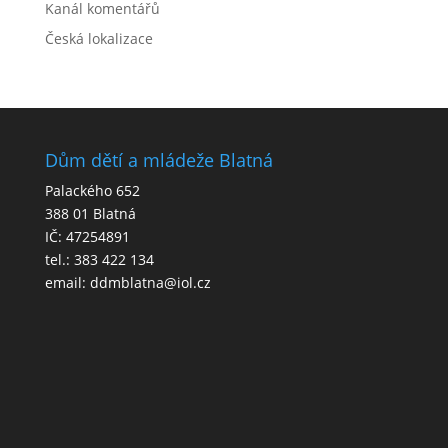
Kanál komentářů
Česká lokalizace
Dům dětí a mládeže Blatná
Palackého 652
388 01 Blatná
IČ: 47254891
tel.: 383 422 134
email: ddmblatna@iol.cz