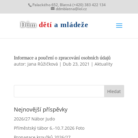
Palackého 652, Blatná (+420) 383 422 134
ddmblatna@iol.cz
Dům
dětí
a mládeže
Informace a poučení o zpracování osobních údajů
autor:
Jana Růžičková
|
Dub 23, 2021
|
Aktuality
Nejnovější příspěvky
2026/27 Nábor Judo
Příměstský tábor 6.-10.7.2026 Foto
Propagace kroužků 2026/27