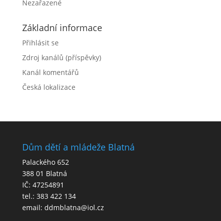
Nezařazené
Základní informace
Přihlásit se
Zdroj kanálů (příspěvky)
Kanál komentářů
Česká lokalizace
Dům dětí a mládeže Blatná
Palackého 652
388 01 Blatná
IČ: 47254891
tel.: 383 422 134
email: ddmblatna@iol.cz