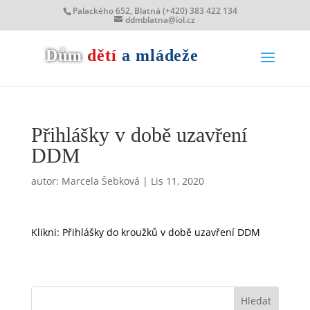
Palackého 652, Blatná (+420) 383 422 134
ddmblatna@iol.cz
Dům
dětí
a mládeže
Přihlášky v době uzavření
DDM
autor:
Marcela Šebková
|
Lis 11, 2020
Klikni: Přihlášky do kroužků v době uzavření DDM