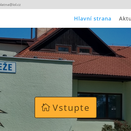
latna@iol.cz
Hlavní strana
Aktu
Vstupte