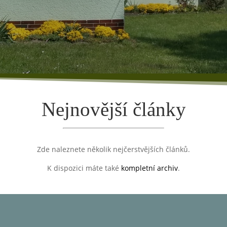
Nejnovější články
Zde naleznete několik nejčerstvějších článků.
K dispozici máte také
kompletní archiv
.