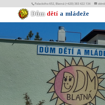
Palackého 652, Blatná (+420) 383 422 134
ddmb
Dům
dětí
a mládeže