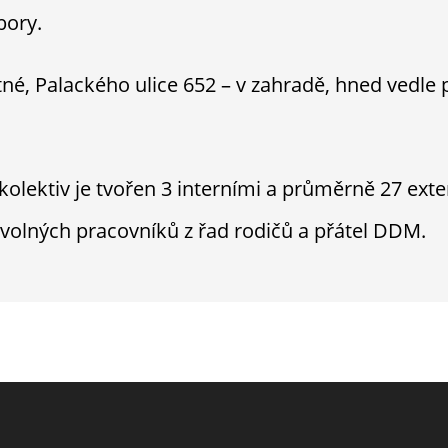
bory.
tné, Palackého ulice 652 – v zahradě, hned vedle
olektiv je tvořen 3 interními a průměrně 27 exte
olných pracovníků z řad rodičů a přátel DDM.