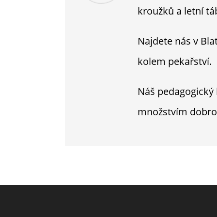
kroužků a letní tá
Najdete nás v Bla
kolem pekařství.
Náš pedagogický k
množstvím dobrov