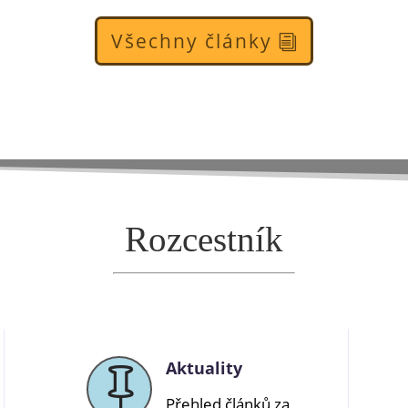
Všechny články
Rozcestník
Aktuality

Přehled článků za